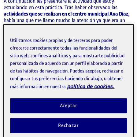
A continuación les presentaré la actividad que estoy
estudiando en esta práctica.
Tras haber observado las
actividades que se realizan en el centro municipal Ana Diaz,
había una que me llamo mucho la atención ya que era un
espacio fijo el que destinan solo para realizar esta actividad,
mientras que los otros espacios del centro se acomodan
según las necesidades de la actividad que se va a realizar.
Utilizamos
cookies
propias y de terceros para poder
ofrecerte correctamente todas las funcionalidades del
La actividad se llama
es un espacio dotado de
Punto TIC
sitio web, con fines analíticos y para mostrarte publicidad
equipamiento informático y ayuda personalizada orientado
personalizada de acuerdo con un perfil elaborado a partir
a las personas donde realizan acciones para su capacitación
de tus hábitos de navegación. Puedes aceptar, rechazar o
tecnológica.
y dentro de este servicio hay una actividad que
observo que me gusto y es en lo que me quiero enfocar se
configurar tus preferencias haciendo clic abajo, u obtener
trata de un
asesoramiento personalizado
que ofrecen a los
más información en nuestra
política de cookies.
usuarios para ayudarles con sus tramites online.
Aceptar
Rechazar