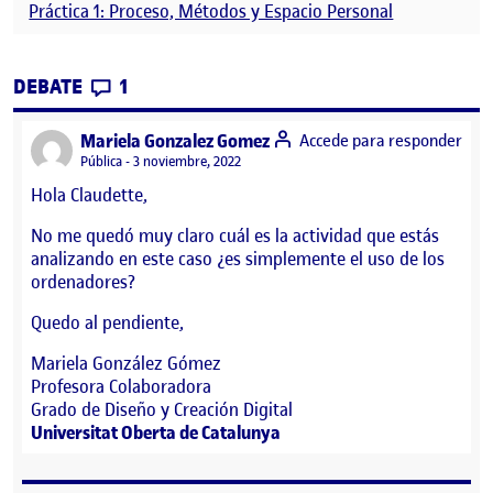
Práctica 1: Proceso, Métodos y Espacio Personal
CONTRIBUTIONS
EN PRÁCTICA 1: PROCESO, MÉTODOS Y E
DEBATE
1
says:
Mariela Gonzalez Gomez
Accede para responder
Visibilidad:
Pública
3 noviembre, 2022
Hola Claudette,
No me quedó muy claro cuál es la actividad que estás
analizando en este caso ¿es simplemente el uso de los
ordenadores?
Quedo al pendiente,
Mariela González Gómez
Profesora Colaboradora
Grado de Diseño y Creación Digital
Universitat Oberta de Catalunya