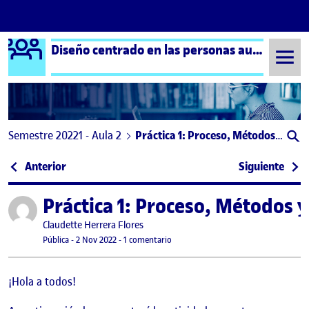
Logo Ágora
Diseño centrado en las personas aula 2
Saltar al contenido
Semestre 20221 - Aula 2
Práctica 1: Proceso, Métodos y Espacio Personal
Navegación de entradas
: Práctica 1: Proceso, Métodos y Espacio Personal
: Prá
Anterior
Siguiente
Práctica 1: Proceso, Métodos 
Publicado por
Publicado por
Claudette Herrera Flores
Visibilidad:
Fecha de publicación
en Práctica 1: Proceso, Métodos y Esp
Pública
-
2 Nov 2022
-
1 comentario
¡Hola a todos!